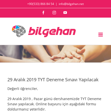
Skip
+90(533) 866 84 54
|
info@bilgehan.net
to
content
Facebook
Instagram
YouTube
29 Aralık 2019 TYT Deneme Sınavı Yapılacak
Değerli öğrenciler,
29 Aralık 2019 , Pazar günü dershanemizde TYT Deneme
Sınavı yapılacak. Online başvuru için aşağıdaki formu
doldurmanız yeterlidir.