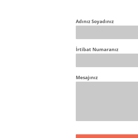
Adınız Soyadınız
İrtibat Numaranız
Mesajınız