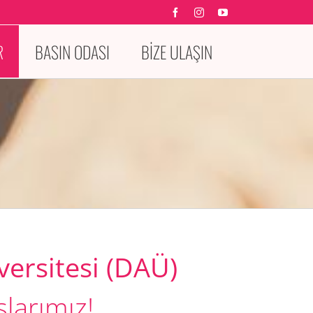
Facebook
Instagram
YouTube
R
BASIN ODASI
BİZE ULAŞIN
ersitesi (DAÜ)
slarımız!