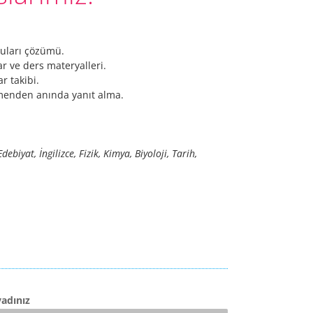
ruları çözümü.
r ve ders materyalleri.
r takibi.
menden anında yanıt alma.
iyat, İngilizce, Fizik, Kimya, Biyoloji, Tarih,
adınız