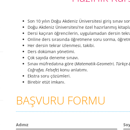
Son 10 yılın Doğu Akdeniz Üniversitesi giriş sınav so
Doğu Akdeniz Üniversitesi’ne özel hazırlanmış kitapla
Dersi kaçıran öğrencilerin, uygulamadan dersin tekra
Online ders sırasında öğretmene soru sorma, öğret
Her dersin tekrar izlenmesi, takibi.
Ders doküman yönetimi.
Çok sayıda deneme sınavı.
Sınav müfredatına göre (
Matematik-Geometri, Türkçe-Edeb
Coğrafya, Felsefe
) konu anlatımı.
Ekstra soru çözümleri.
Birebir etüt imkanı.
BAŞVURU FORMU
Adınız
Soy