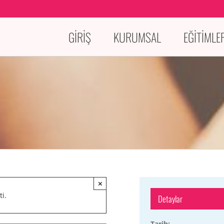
GİRİŞ
KURUMSAL
EĞİTİMLE
×
ti.
Detaylar
Tarih: