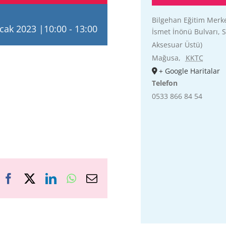
Bilgehan Eğitim Merk
cak 2023 |10:00
-
13:00
İsmet İnönü Bulvarı, S
Aksesuar Üstü)
Mağusa
,
KKTC
+ Google Haritalar
Telefon
0533 866 84 54
!
Facebook
X
LinkedIn
WhatsApp
E-
posta