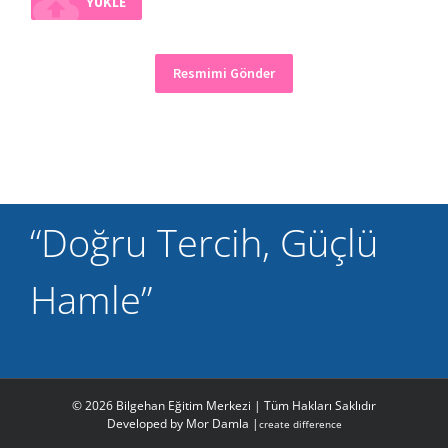
cloud_upload
YÜKLE
Resmimi Gönder
“Doğru Tercih, Güçlü
Hamle”
©
2026 Bilgehan Eğitim Merkezi | Tüm Hakları Saklıdır
Developed by
Mor Damla |
create difference